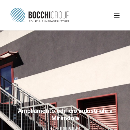
Ampliamento edificio industriale a
Mirandola
RICERCA
IN
CANTIERI ULTIMATI