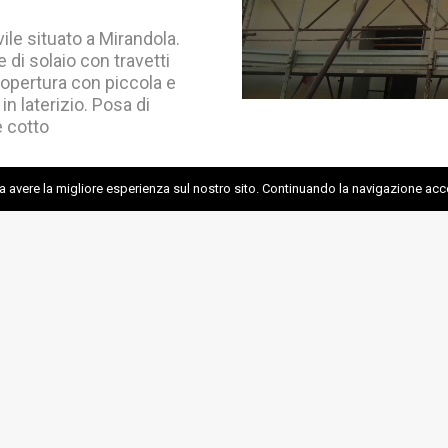
ile situato a Mirandola.
 di solaio con travetti
 copertura con piccola e
n laterizio. Posa di
e cotto
sa avere la migliore esperienza sul nostro sito. Continuando la navigazione acc