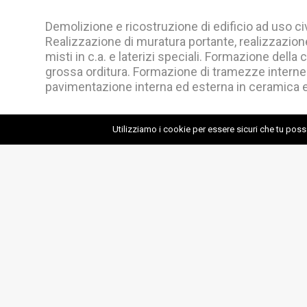
Demolizione e ricostruzione di edificio ad uso civ
Realizzazione di muratura portante, realizzazione
misti in c.a. e laterizi speciali. Formazione della
grossa orditura. Formazione di tramezze interne i
pavimentazione interna ed esterna in ceramica 
Condividi
Utilizziamo i cookie per essere sicuri che tu pos